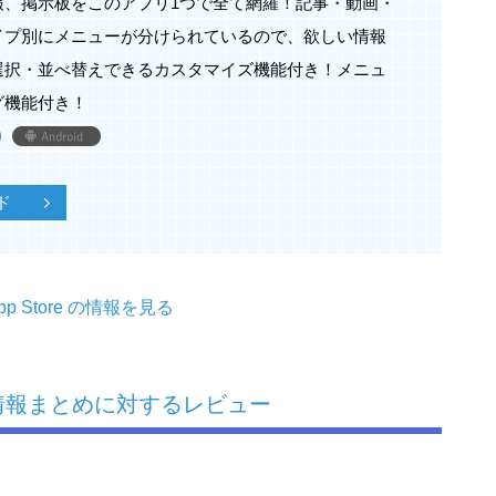
報、掲示板をこのアプリ1つで全て網羅！記事・動画・
イプ別にメニューが分けられているので、欲しい情報
選択・並べ替えできるカスタマイズ機能付き！メニュ
グ機能付き！
ド
pp Store の情報を見る
お届け！
示板をこのアプリ1つで全て網羅！
最新情報まとめに対するレビュー
ューが分けられているので、欲しい情報が一目で分か
スタマイズ機能付き！
グ機能付き！