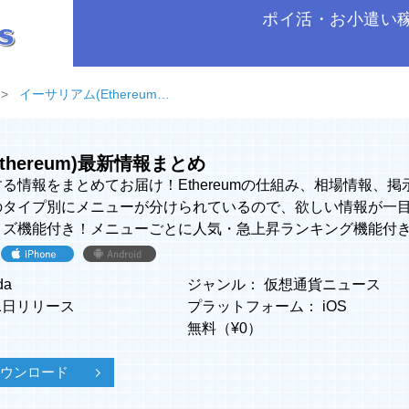
ポイ活・お小遣い
イーサリアム(Ethereum)最新情報まとめ
thereum)最新情報まとめ
る情報をまとめてお届け！Ethereumの仕組み、相場情報、
のタイプ別にメニューが分けられているので、欲しい情報が一
イズ機能付き！メニューごとに人気・急上昇ランキング機能付
da
ジャンル：
仮想通貨ニュース
21日リリース
プラットフォーム：
iOS
無料（¥
0
）
でダウンロード