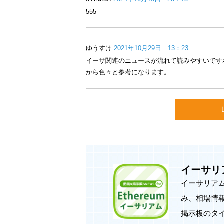
555
◆◆アプリの特徴◆◆
・動画を続けて再生できる連続再生機
ゆうすけ
2021年10月29日 13：23
・お気に入り機能（アプリ内フォルダ
イーサ関連のニュースが流れて読みやすいです
・シャッフル、リピート再生10秒送り
から色々と参考になります。
・スリープタイマー機能付き
・新着、急上昇、人気ランキング検索
・履歴、お気に入り内シャッフル再生
掲示板の書き込みでは、皆さまに安心
RMT行為はお止め下さい。
イーサリア
イーサリアム
み、相場情
掲示板のタ