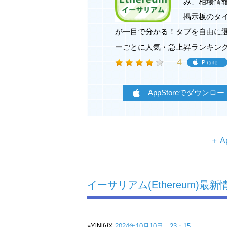
み、相場情
掲示板のタ
が一目で分かる！タブを自由に
ーごとに人気・急上昇ランキン
4
AppStoreでダウンロー
＋ A
イーサリアムに関する情報をまとめて
Ethereumの仕組み、相場情報、掲
イーサリアム(Ethereum)
記事・動画・掲示板のタイプ別にメニ
る！
タブを自由に選択・並べ替えできるカ
メニューごとに人気・急上昇ランキン
aYlNlfdX
2024年10月10日 23：15