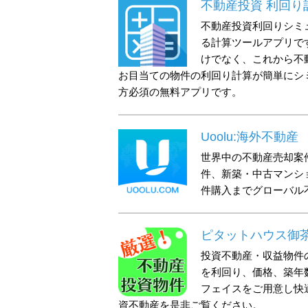
不動産投資 利回り
不動産投資利回りシミ
る計算ツールアプリで
けでなく、これから不
お目当ての物件の利回り計算が簡単にシ
方必須の無料アプリです。
Uoolu:海外不動産
世界中の不動産売却案
件、新築・中古マンシ
件購入までグローバル
ピタットハウス御
投資不動産・収益物件
を利回り、価格、築年
フェイスをご用意し快
資不動産を是非ご覧ください。