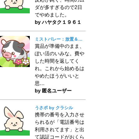
ダが多すぎるので2日
でやめました。
by ハヤタク１９６１
ミストバレー：放置＆マージで動物育成
賞品が準備中のまま、
ぽい活のいみな。費や
した時間を返してく
れ。これから始めるは
やめたほうがいいと
思…
by 匿名ユーザー
うさポ by クラシル
携帯の番号を入力させ
られるが「電話番号は
利用されてます」と出
て認証コードがおくら