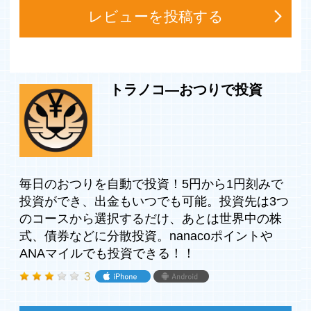
も可能なので安心。
レビューを投稿する
■ nanacoポイントやANAマイルなど、お買い物で貯まる
ポイント/マイルでも投資可能。
■ おつりに加えて自由な金額を投資できる「投資追加」機
能や投資資金が貯められる「トラノコアンケート」など、
様々な機能を実装。
トラノコ―おつりで投資
■ 投資回数に応じて投資資金をプレゼント！さらに
nanacoやマイル、dポイントが投資額に関わらず毎月必ず
貯まります。
■ 将来のため、意識することなく、自然とコツコツ資産形
成が可能です。
■ 「トラノコ学割」を利用すれば、学生のご利用者は23歳
の誕生日まで月額利用料がずっと無料です！
毎日のおつりを自動で投資！5円から1円刻みで
投資ができ、出金もいつでも可能。投資先は3つ
----------
のコースから選択するだけ、あとは世界中の株
主な機能・特徴
式、債券などに分散投資。nanacoポイントや
----------
ANAマイルでも投資できる！！
■ お買い物のたびに、おつりデータを収集し、そのおつり
分を投資できます。
3
■ 投資する「おつり」は、毎月おつりの合計額を、銀行口
座から投資口座に自動で振り替えるので、振り込みなどを