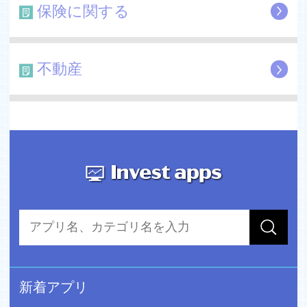
影響をつかみたい人
保険に関する
----------
多くのメディアで話題
----------
不動産
トラノコは、全く新しい投資体験として、日本経済新聞、
投資専門誌である日経ヴェリタスなど、多くの紙面で紹介
されており、またテレビ朝日、テレビ東京、NHKなど、
多くのテレビ番組で取り上げられています。
----------
運用方法など
----------
■ お客様の投資資金は、世界の中央銀行や年金基金などに
運用モデルを提供してきた当社の金融工学のプロがモデル
を作成し、それに基づき、経験豊かなファンドマネージャ
ーが、適切なリスク管理の上で運用します。
■ 投資のリターンは最大限、ご利用者に還元できるよう、
運用報酬は預かり資産の0.3%/年（税別）というとても低
い水準。
新着アプリ
■ 運用報酬に加えて、毎月300円（税込）の手数料があり