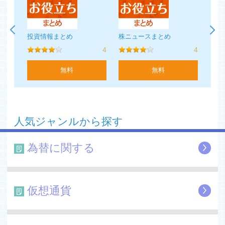
■ 出金も解約もいつでも可能。お好きな時に投資資金を引
き出すことができます。
株 ニュース 〜 好きな会社のニュースが読める
投資情報まとめ
株ニュースまとめ
Yah
4
4
4
----------
こんな方にオススメです
無料
無料
----------
■ 将来のためにコツコツと資産形成がしたい人
■ 投資に関心はあるが、なかなか始められない人
■ 多くのお金を最初に投資しなければいけない従来の投資
に抵抗感のある人
人気ジャンルから探す
*トラノコユーザーの50％以上は、これまで投資をした経
験がない人です
■ 既に投資をしているが、少額投資を毎月コツコツ積み上
為替に関する
げたい人
■ nanacoポイントやANAマイルなど、ポイントをたくさ
ん貯めている人
■ nanacoやマイルをコツコツもらえることが好きな人
仮想通貨
■ 学生（「トラノコ学割」を利用すれば、月額利用料が無
料）
■ 投資を通じて、世界のニュース、それが与える経済への