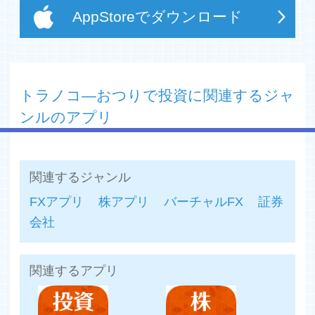
する必要なく簡単に続けられます。
AppStoreでダウンロード
■ 投資先は、リスク許容度に合わせて3つの投資コースを
用意。選択するだけで世界中の資産に分散投資が可能で
す。
■ アプリ上で、簡単にご自分の投資状況を確認できます。
また、米国株、日本債券、新興国不動産など、投資してい
る構成資産別の増減も表示。
トラノコ―おつりで投資に関連するジャ
■ 毎週、当社の運用の専門家が市況を解説。世界のニュー
ンルのアプリ
スに照らし、なぜ米国株が上がったか、なぜ新興国株が下
がったかなどを分かりやすく理解できます。
■ 臨時収入があった時など、おつり分以上の投資がしたい
ときには、自由に金額を入力し、投資できる機能もありま
関連するジャンル
す。
■ お買い物で貯まるポイントやマイルで投資できる「ポイ
FXアプリ
株アプリ
バーチャルFX
証券
ントで投資」を実装。元手ゼロ円からの新しい投資の形で
会社
す。
■ 投資の回数に応じて、トラノコからお祝いをプレゼント
します。また、毎月nanacoやANAマイルなど、提携ポイ
ントが必ず貯まります。
関連するアプリ
*プレゼントは所定金額分のファンド口数となります。投
資回数等に応じて複数回用意しておりますが、一回のプレ
ゼントが100円を超えることはありません。