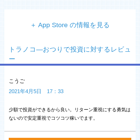
＋ App Store の情報を見る
毎日のおつりを自動で投資！
5円から1円刻みで投資ができ、出金もいつでも可能
トラノコ―おつりで投資に対するレビュ
投資先は3つのコースから選択するだけ、あとは世界中の
株式、債券などに分散投資
ー
nanacoポイントやANAマイルでも投資できる！！
----------
こうご
トラノコとは
----------
2021年4月5日 17：33
■ クレジットカードや電子マネーでお買い物をするたび
に、アプリ上におつり*を表示、クリック一つで自動的に
少額で投資ができるから良い。リターン重視にする勇気は
投資に回せます。
*例えば320円のお買い物の場合、100円単位の設定で80
ないので安定重視でコツコツ稼いでます。
円、500円単位設定で180円、1000円単位設定で680円が
「おつり」になります。
■ 5円から1円刻みで投資ができ、毎月の投資上限額の設定