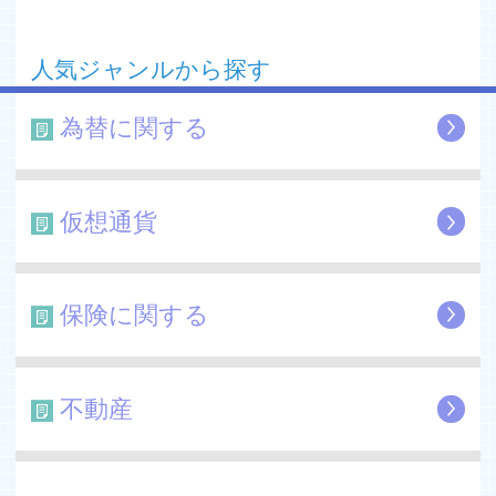
■提供元
株式会社フジトミ
人気ジャンルから探す
■加入団体
日本証券業協会
為替に関する
一般社団法人金融先物取引業協会
日本投資者保護基金
日本商品先物取引協会
日本商品先物振興協会
仮想通貨
(株)日本商品清算機構
日本商品委託者保護基金
一般社団法人全国住宅産業協会
保険に関する
■許可番号等
関東財務局長(金商)第1614号
農林水産省指令28食産第3988号
不動産
経済産業省20161108商第10号
東京都知事(2)第92525号