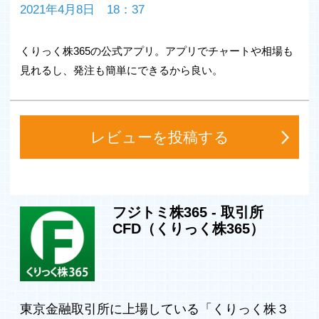
※サービスの利用には口座開設が必要です。
2021年4月8日 18：37
■主な機能
くりっく株365の公式アプリ。アプリでチャートや相場も
1.レート一覧
見れるし、発注も簡単にできるから良い。
レート一覧です。くりっく株３６５で取引されている日経
２２５をはじめとしたすべての株価指数の気配値を一覧で
みることができます。銘柄のレートをタップするとチャー
ト画面に遷移します。
レビューを投稿する
2.チャート機能
リアルタイムに描画されるチャート機能は、場所を選ばず
どこでもスピーディな相場分析が可能です。足の種類は利
用頻度の高い｢1分、5分、15分、60分、日足、週足、月
フジトミ株365 ‐ 取引所
足｣が選択可能で、各種テクニカル指標を複数利用した分
CFD（くりっく株365）
析も可能です。スマートフォンを横に向ければ横表示にな
るだけでなく、1つの画面に2銘柄のチャートを表示させ
ることが可能です。
○チャート設定項目
（1）足種類
東京金融取引所に上場している「くりっく株３