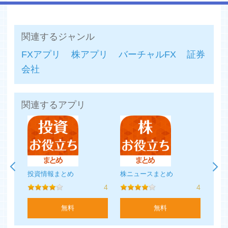
す。
○注文の種類
関連するジャンル
成行・指値・トリガ・IFD・OCO・IFO・ストリーミング
FXアプリ
株アプリ
バーチャルFX
証券
会社
4.口座管理系機能
現在の口座状況の確認、注文や建玉をPCを利用せずに管
理できます。即時入金サービスにも対応しています。
関連するアプリ
ニュース画面
リアルタイムで配信されるテキストニュースをPC版と同
様の内容で確認できます。
FXブロードネット for iPhone
投資情報まとめ
株ニュースまとめ
Yah
■推奨環境
1
4
4
OS:iOS9以上
機種：上記のOSを満たす端末
無料
無料