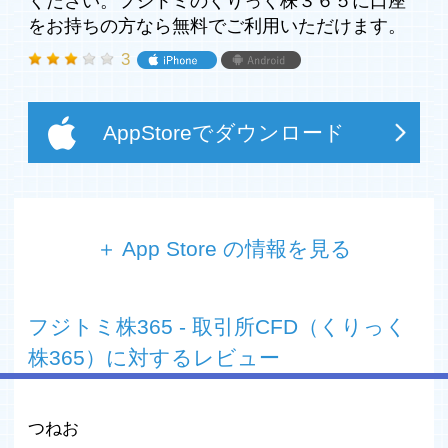
ください。フジトミのくりっく株３６５に口座
をお持ちの方なら無料でご利用いただけます。
3
AppStoreでダウンロード
＋ App Store の情報を見る
東京金融取引所に上場している「くりっく株３６５」用
iOSアプリです。相場表やチャートなどくりっく株３６５
フジトミ株365 ‐ 取引所CFD（くりっく
のトレードに必要な情報がリアルタイム確認でき、スピー
ディな発注が可能です。
株365）に対するレビュー
日経２２５やＮＹダウといった株価指数の高機能な取引ツ
ールをお探しの投資家様は、是非フジトミの｢フジトミト
レーダー｣をお試しください。フジトミのくりっく株３６
つねお
５に口座をお持ちの方なら無料でご利用いただけます。