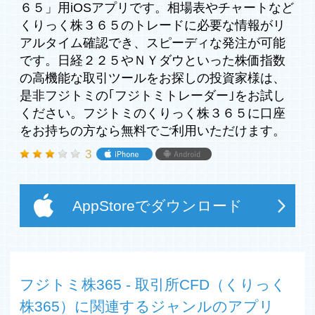
1分、5分、15分、60分、日足、週足、月足
６５」用iOSアプリです。相場表やチャートなど
（2）チャートエリア
くりっく株３６５のトレードに必要な情報がリ
無し
アルタイム確認でき、スピーディな発注が可能
単純移動平均線（SMA）
です。日経２２５やＮＹダウといった株価指数
指数平滑移動平均線（EMA）
一目均衡表
の高機能な取引ツールをお探しの投資家様は、
ボリンジャーバンド
是非フジトミの｢フジトミトレーダー｣をお試し
パラボリック
ください。フジトミのくりっく株３６５に口座
フィボナッチ
をお持ちの方なら無料でご利用いただけます。
（3）指標
方向性指数（DMI）
3
MACD
サイコロジカル
RSI（相対力指数）
AppStoreでダウンロード
RCI（順位相関係数）
ストキャスティクス
ストキャスティクススロー
モメンタム
フジトミ株365 ‐ 取引所CFD（くりっく
3.注文機能
株365）に関連するジャンルのアプリ
PC版同様の注文手法をスマートフォンからも発注可能で