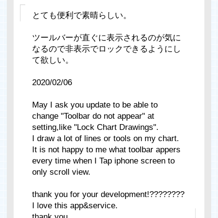
とても便利で素晴らしい。
ツールバーが直ぐに表示されるのが気に
なるので非表示でロックできるようにし
て欲しい。
2020/02/06
May I ask you update to be able to
change "Toolbar do not appear" at
setting,like "Lock Chart Drawings".
I draw a lot of lines or tools on my chart.
It is not happy to me what toolbar appers
every time when I Tap iphone screen to
only scroll view.
thank you for your development!????????
I love this app&service.
thank you.