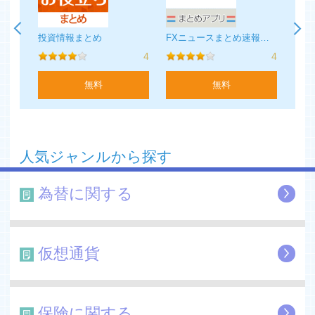
サルでもわかる副業FX-バーチャルトレードでかんたん投資学習
投資情報まとめ
FXニュースまとめ速報アプリ
FX
4
4
4
無料
無料
人気ジャンルから探す
為替に関する
仮想通貨
保険に関する