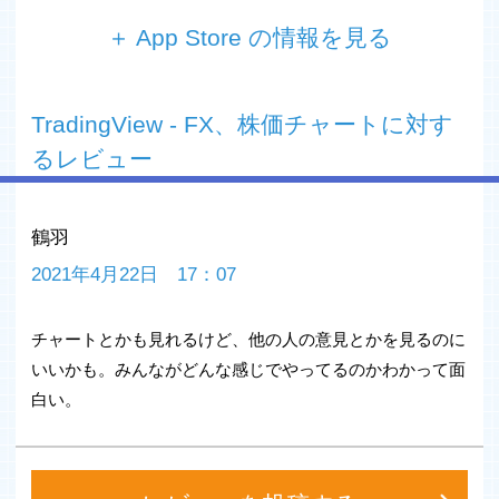
＋ App Store の情報を見る
TradingViewは投資のスキルを磨き、利益を上げるトレー
ダーや投資家のソーシャルプラットフォームです。無料の
TradingView - FX、株価チャートに対す
チャートにアクセスし世界7百万人以上のトレーダーによ
るアイデアやストラテジーについて話し合いましょう。
るレビュー
抜群のチャート
無料で使える素晴らしいチャート。多くのデスクトップの
鶴羽
トレードプラットフォームを超えてあらゆるデバイスに対
応。株式、通貨、仮想通貨、先物、CFDなどを探すこと
2021年4月22日 17：07
が可能です。広い範囲の描画ツール ( ギャン、エリオット
波動 ) そしてテクニカルインジケーターは値動きを分析に
チャートとかも見れるけど、他の人の意見とかを見るのに
役立ちます。
いいかも。みんながどんな感じでやってるのかわかって面
カスタムウオッチリスト
白い。
好きな株式や通貨ペアをフォローしましょう。リアルタイ
ムの値動きの更新や、市場の動きに瞬時に対応しましょ
う。