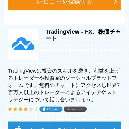
レビューを投稿する
世界の市場のリアルタイムデータ
US, ロシア、アジア、ヨーロッパからのリアルタイムのマ
ーケットデータにアクセスしましょう。世界各国４０を超
える取引所から３万以上の金融商品があなたのすぐ手元
に。あなたが必要な情報はカバーしています！
TradingView - FX、株価チャ
ート
アイデアを共有するアクテイブなコミュニティ
会話に加わりましょう！何千人ものトレーダーが、リアル
タイムの公開チャットで取引や最新の出来事を話し合いま
す。インスタントメッセージを送信して、プライベートで
アイデアについて会話をしましょう。信頼と透明性はコミ
ュニテイを最高のものにするための要素です。各ユーザー
TradingViewは投資のスキルを磨き、利益を上げ
はコンテンツの質に基づいて評判を上げることができま
るトレーダーや投資家のソーシャルプラットフ
す。
ォームです。無料のチャートにアクセスし世界7
百万人以上のトレーダーによるアイデアやスト
いつもあなたのそばに
アドバンスなクラウドベースのシステムは世界のフィナン
ラテジーについて話し合いましょう。
シャルマーケットに24時間いつでもアクセスを可能にし
4
ます。複数のチャネルはセキュリティーの高い頼りになる
データストリーミングを確実に提供します。