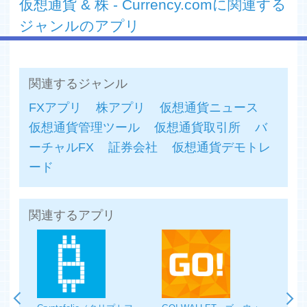
-75以上のテクニカルな指標を活用し、あなたの取引のス
仮想通貨 & 株 - Currency.comに関連する
トラテジーを向上させましょう。
ジャンルのアプリ
-ウォレット機能であなたのポジションやポートフォリオ
が一目でわかるように管理しましょう。
-クレジットカード、銀行振込、暗号通貨ウォレットから
あなたのアカウントに入金可能です。
関連するジャンル
-価格アラート速報で、みんなより早く情報を手に入れま
しょう。
FXアプリ
株アプリ
仮想通貨ニュース
ゼロカットNegative Balance Protectionを活用し、入金し
仮想通貨管理ツール
仮想通貨取引所
バ
た以上の資金の損失を受けないようにしましょう。
-規制されたプラットフォーム**とヒューマンカスタマー
ーチャルFX
証券会社
仮想通貨デモトレ
サポートで安心して取引しましょう。
ード
-パーソナライズされた取引レポートを確認し、ご自身の
取引の状況を把握しましょう。
関連するアプリ
もう待つ時間は終わりました。トークン化された証券がこ
こに。
*Currency.com は、トークン化された従来の商品へのアク
セスを提供します。
**ヨーロッパで最も進んだブロックチェーンレギュレータ
ーである High Technology Park of Belarusの規制を受けて