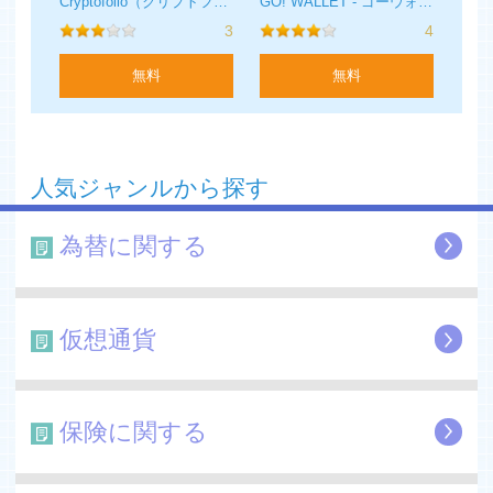
株 ニュース 〜 好きな会社のニュースが読める
Cryptofolio（クリプトフォリオ）仮想通貨管理アプリ
GO! WALLET - ゴーウォレット 仮想通貨DApps
います。
4
3
4
全ての取引はリスクを伴います。投資した資金のリスクを
無料
無料
背負うことができるかご確認ください。
Currency Com Limitedは、No。117543に基づいてジブラ
ルタルに登録されている法人です。CurrencyCom Limited
は、Gibraltar Financial Services Commissionから、以下
人気ジャンルから探す
に関連して他者に属する価値の保管または送信に分散型台
帳技術を使用することを許可されています。 サービス;
為替に関する
（II）保管サービスの提供。 ライセンス番号25032
仮想通貨
保険に関する