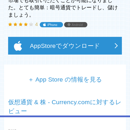
市場でも取引いただくことが可能になりまし
た。とても簡単：暗号通貨でトレードし、儲け
ましょう。
4
AppStoreでダウンロード
＋ App Store の情報を見る
世界のトップのトークン化されたストック、インデック
ス、コモディティ、FXペアを暗号通貨やフィアット通貨
仮想通貨 & 株 - Currency.comに対するレ
で取引しましょう！
ビュー
あなたのビットコインではアップル社の株が買えなかっ
た？今ならできます！長い間、暗号通貨所有者は、限られ
た選択肢しか与えられていませんでした。世界最大級の株