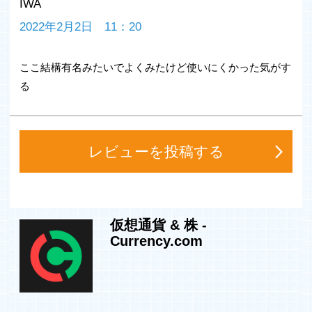
IWA
式や、インデックス、コモディティを取引することができ
ませんでした。存在する取引から冷遇を受けてきました。
2022年2月2日 11：20
暗号通貨への投資はただの投機的なものだと言われてきま
した。
ここ結構有名みたいでよくみたけど使いにくかった気がす
そこで、私たちの出番です。
る
Currency.comは、世界で最初の規制されたトークン化証
券取引所であり、現在携帯電話からでもご利用いただける
ようになりました。この今までにみたことがないほど美し
レビューを投稿する
いトレーディングプラットフォームで、お持ちの暗号通貨
（もしくはフィアット通貨）を利用すると、Appleや
DAX30、原油などのコインが使用できなかった市場でも
取引いただくことが可能になりました。とても簡単：暗号
通貨でトレードし、儲けましょう。
仮想通貨 & 株 -
Currency.com
1500以上の世界で最も取引されている株式資産がトーク
ン化された証券へのアクセスを提供することで、あなたの
ような暗号通貨所有者が投資を最大化する機会をご提供し
ます。しかも、あなたの暗号通貨を価格のプレッシャーに
晒したり、フィアット通貨に引き換えする必要はありませ