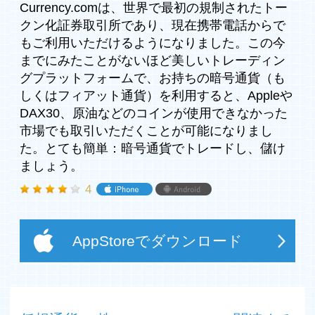
ん。
Currency.comは、世界で最初の規制されたトー
クン化証券取引所であり、現在携帯電話からで
ICOされたトークンから収入を得たことはありますか？
もご利用いただけるようになりました。この今
今、あなたのビットコインを市場で投資し、配当を得るこ
までにみたことがないほど美しいトレーディン
とができます。興味を持たれましたか？
グプラットフォームで、お持ちの暗号通貨（も
Currency.coは以下のようなパワーをあなたにご提供しま
しくはフィアット通貨）を利用すると、Appleや
す。
DAX30、原油などのコインが使用できなかった
市場でも取引いただくことが可能になりまし
- 少しの力で多くのことを成し遂げる、500倍までのレバ
た。とても簡単：暗号通貨でトレードし、儲け
レッジをかけられます。（もしくはあなたの選んだアセッ
ましょう。
トを買ったり売ったりすることでも達成できるでしょ
う。）
4
-無料のアカウントを数分で開設しましょう。必要情報を
記入して身分証明証のコピーをアップロードするだけで
す。
AppStoreでダウンロード
-NYSEやLSEの代表的な株式、金や原油などのコモディ、
ビットコイン、イーサリアムなどをトークン形式で取引し
ましょう。
-損切り、保証された損切り、プロフィットセーブ・オー
ダーで、リスクを管理しましょう。