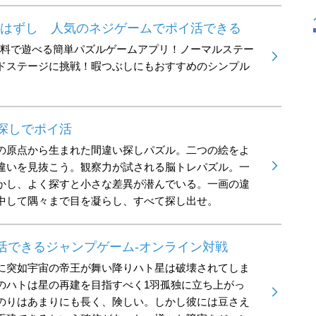
じはずし 人気のネジゲームでポイ活できる
無料で遊べる簡単パズルゲームアプリ！ノーマルステー
ドステージに挑戦！暇つぶしにもおすすめのシンプル
探しでポイ活
の原点から生まれた間違い探しパズル。二つの絵をよ
違いを見抜こう。観察力が試される脳トレパズル。一
かし、よく探すと小さな差異が潜んでいる。一画の違
中して隅々まで目を凝らし、すべて探し出せ。
活できるジャンプゲーム-オンライン対戦
に突如宇宙の帝王が舞い降りハト星は破壊されてしま
のハトは星の再建を目指すべく1羽孤独に立ち上がっ
のりはあまりにも長く、険しい。しかし彼には豆さえ