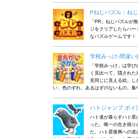
Pねじパズル：ね
「PR」ねじパズルが
ジをクリアしたらハー
なパズルゲームです！
学校みっけ-間違い
「学校みっけ」は学び
く見比べて、隠された
見同じに見える絵。し
い、色のずれ、あるはずのないもの。集
ハトジャンプ ポイ
ハト達が暮らすハト星
った。唯一の生き残り
た。ハト星復興への道