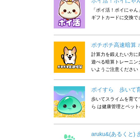
ポイ活！ポイにゃ
「ポイ活！ポイにゃん
ギフトカードに交換で
ポチポチ高速暗算
計算力を鍛えたい方に
遊べる暗算トレーニン
いようご注意ください
ポイすら 歩いて
歩いてスライムを育て
ら は健康管理とペッ
aruku&(あるく