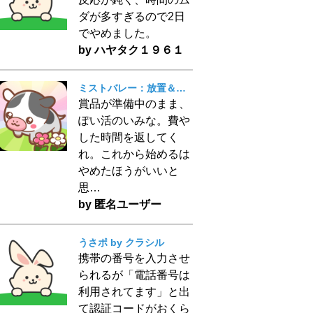
ダが多すぎるので2日
でやめました。
by ハヤタク１９６１
ミストバレー：放置＆マージで動物育成
賞品が準備中のまま、
ぽい活のいみな。費や
した時間を返してく
れ。これから始めるは
やめたほうがいいと
思…
by 匿名ユーザー
うさポ by クラシル
携帯の番号を入力させ
られるが「電話番号は
利用されてます」と出
て認証コードがおくら