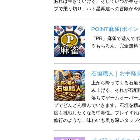
あれば生きていける、そしていつか星を
プで乗り切り、ハト星再建への冒険が今
POINT麻雀(ポイ
「PR」麻雀で遊んで
※もちろん、完全無料
石垣職人｜お手軽
上から降ってくる石垣
み上げる、それが石垣
落ちてゲームオーバー
プでどんどん積んでいきます。石垣を積
度も挑戦したくなる中毒性。プレイずれ
修行のような、味わいも奥も深いタップ