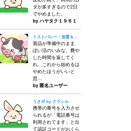
ダが多すぎるので2日
でやめました。
by ハヤタク１９６１
ミストバレー：放置＆マージで動物育成
賞品が準備中のまま、
ぽい活のいみな。費や
した時間を返してく
れ。これから始めるは
やめたほうがいいと
思…
by 匿名ユーザー
うさポ by クラシル
携帯の番号を入力させ
られるが「電話番号は
利用されてます」と出
て認証コードがおくら